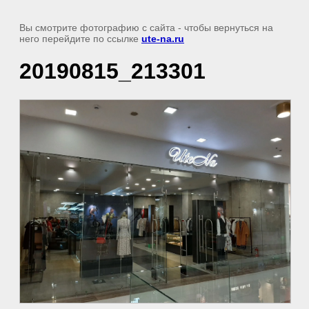
Вы смотрите фотографию с сайта
- чтобы вернуться на
него перейдите по ссылке
ute-na.ru
20190815_213301